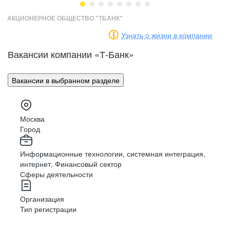
АКЦИОНЕРНОЕ ОБЩЕСТВО "ТБАНК"
Узнать о жизни в компании
Встречи
с клиентами
Маркетинг
Разработка
Вакансии компании «Т-Банк»
Доставляйте, презентуйте и предлагайте
продукты банка
Вакансии в выбранном разделе
PR
Аналитика
Консультирование
Москва
Решайте вопросы клиентов в чате и по
HR
Архитектура
Город
телефону
Информационные технологии, системная интеграция,
интернет, Финансовый сектор
Финансы
Дизайн
Обработка
данных
Сферы деятельности
Обрабатывайте документы и вносите данные
в систему
Организация
Тип регистрации