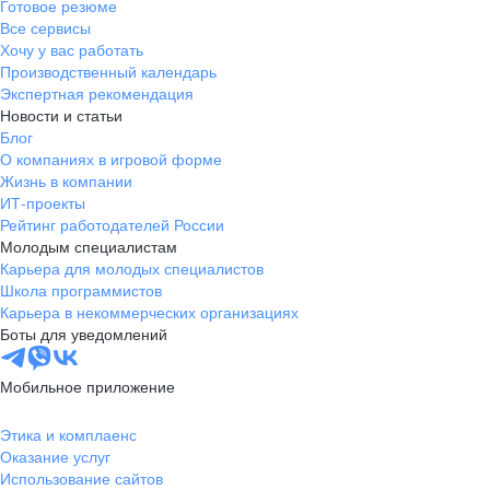
Готовое резюме
Клиент с ограничениями по слуху обратился в поддержку
Через полтора ме
«Методолог учебных программ».
Все сервисы
банка, потому что ему стало плохо с сердцем. Екатерина
работала с клиентами. 
Хочу у вас работать
Я успешно прошел собеседование
вызвала скорую помощь и контролировала ситуацию,
Производственный календарь
занимаю должно
и теперь занимаюсь
пока к клиенту не приехали медработники
Экспертная рекомендация
регистрации биз
планированием обучающих
Новости и статьи
будущим предпр
программ для представителей.
Блог
открывать ИП и 
Меня вдохновляет возможность
О компаниях в игровой форме
клиент проходит 
помогать, видеть результаты своей
Жизнь в компании
регистрации: от 
работы и быть частью крутой
ИТ-проекты
до открытия расч
команды!
Рейтинг работодателей России
Молодым специалистам
Карьера для молодых специалистов
Школа программистов
Карьера в некоммерческих организациях
Боты для уведомлений
Мобильное приложение
Этика и комплаенс
Оказание услуг
Использование сайтов