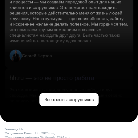
и процессы — мы создаём передовой опыт для наших
клиентов и сотрудников. Это помогает нам находить
решения, которые действительно меняют жизнь людей
к лучшему. Наша культура — про вовлечённость, заботу
и искреннее желание делать полезное. Мы гордимся тем,
что помогаем крутым компаниям и классным
специалистам находить друг друга. Быть частью таких
изменений по‑настоящему вдохновляет.
Сергей Чертов
hh.ru — это не просто работа
Это эмпатичные люди, заслуженные победы и дух
свободы. Мы помогаем миру и создаём лучший сервис
Все отзывы сотрудников
по поиску работы в стране.
Ольга Емельянова
*команда hh
**по данным Dream Job, 2025 год
***по данным рейтинга Similarweb, 2024 год