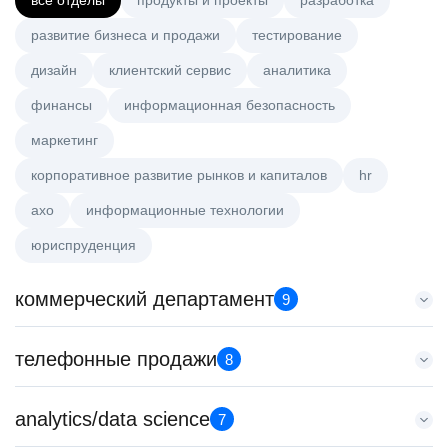
все отделы
продукты и проекты
разработка
развитие бизнеса и продажи
тестирование
дизайн
клиентский сервис
аналитика
финансы
информационная безопасность
маркетинг
корпоративное развитие рынков и капиталов
hr
axo
информационные технологии
юриспруденция
коммерческий департамент
9
Key Account Manager (EdTech)
телефонные продажи
8
HeadHunter::Коммерческий департамент
сегодня
Менеджер по привлечению клиентов (B2B)
analytics/data science
150000 ₽
7
HeadHunter::Телефонные продажи
Нижний Новгород