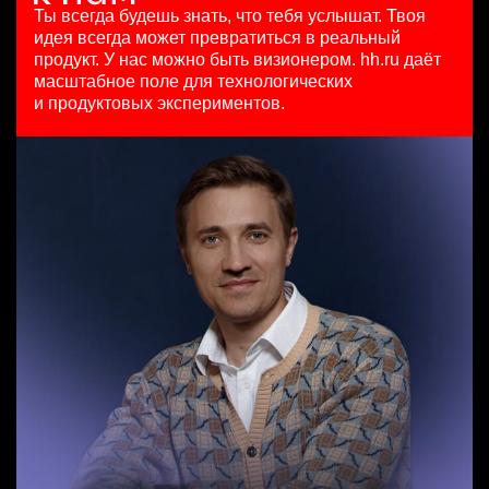
HeadHunter::Коммерческий департамент
111800 - 186500 ₽
29 июл. 2026
Ты всегда будешь знать, что тебя услышат.
Твоя
сегодня
Ярославль
з/п не указана
идея всегда может превратиться в реальный
150000 ₽
Москва
продукт.
У нас можно быть визионером. hh.ru даёт
Санкт-Петербург
масштабное поле для технологических
Старший специалист телемаркетинга
и продуктовых экспериментов.
HeadHunter::Телефонные продажи
Key Account Manager (EdTech)
14 июл. 2026
HeadHunter::Коммерческий департамент
15000000 so'm
сегодня
Ташкент
150000 ₽
Казань