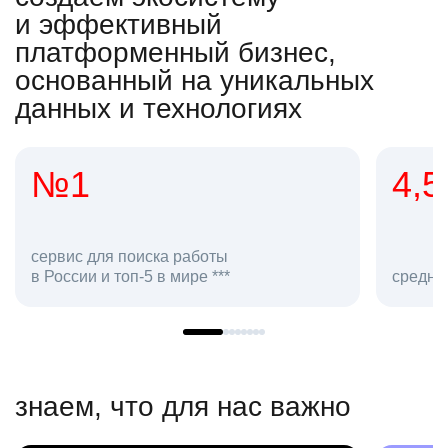
и эффективный
платформенный бизнес,
основанный на уникальных
данных и технологиях
4,5
2
сотр
средняя оценка hh.ru как работодателя **
в hh.
знаем, что для нас важно