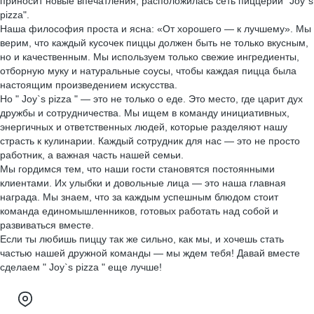
приносит новые впечатления, расположилась сеть пиццерий "Joy`s
pizza".
Наша философия проста и ясна: «От хорошего — к лучшему». Мы
верим, что каждый кусочек пиццы должен быть не только вкусным,
но и качественным. Мы используем только свежие ингредиенты,
отборную муку и натуральные соусы, чтобы каждая пицца была
настоящим произведением искусства.
Но " Joy`s pizza " — это не только о еде. Это место, где царит дух
дружбы и сотрудничества. Мы ищем в команду инициативных,
энергичных и ответственных людей, которые разделяют нашу
страсть к кулинарии. Каждый сотрудник для нас — это не просто
работник, а важная часть нашей семьи.
Мы гордимся тем, что наши гости становятся постоянными
клиентами. Их улыбки и довольные лица — это наша главная
награда. Мы знаем, что за каждым успешным блюдом стоит
команда единомышленников, готовых работать над собой и
развиваться вместе.
Если ты любишь пиццу так же сильно, как мы, и хочешь стать
частью нашей дружной команды — мы ждем тебя! Давай вместе
сделаем " Joy`s pizza " еще лучше!