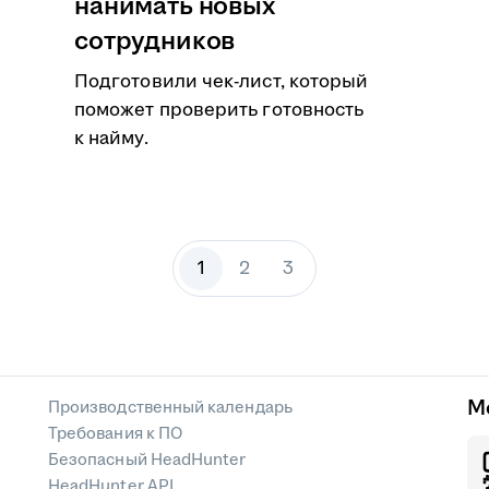
нанимать новых
сотрудников
Подготовили чек-лист, который
поможет проверить готовность
к найму.
1
2
3
М
Производственный календарь
Требования к ПО
Безопасный HeadHunter
HeadHunter API