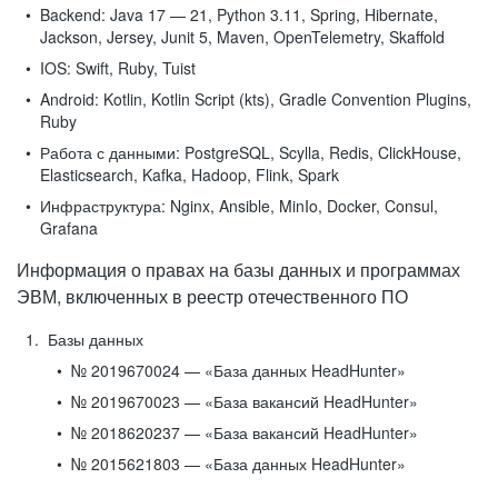
Backend:
Java 17 — 21, Python 3.11, Spring, Hibernate,
Jackson, Jersey, Junit 5, Maven, OpenTelemetry, Skaffold
IOS:
Swift, Ruby, Tuist
Android:
Kotlin, Kotlin Script (kts), Gradle Convention Plugins,
Ruby
Работа с данными:
PostgreSQL, Scylla, Redis, ClickHouse,
Elasticsearch, Kafka, Hadoop, Flink, Spark
Инфраструктура:
Nginx, Ansible, MinIo, Docker, Consul,
Grafana
Информация о правах на базы данных и программах
ЭВМ, включенных в реестр отечественного ПО
Базы данных
№ 2019670024 — «База данных HeadHunter»
№ 2019670023 — «База вакансий HeadHunter»
№ 2018620237 — «База вакансий HeadHunter»
№ 2015621803 — «База данных HeadHunter»