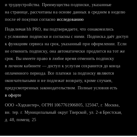
тратите много времени на поиск и вручную поднимаете
и трудоустройства. Преимущества подписки, указанные
резюме
на странице, рассчитаны на основе данных в среднем в неделю
после её покупки согласно
хотите сравнить себя с конкурентами и оценить шансы
исследованию
Подключая hh PRO, вы подтверждаете, что ознакомились
с условиями подписки и согласны с ними. Подписка даёт доступ
к функциям сервиса на срок, указанный при оформлении. Если
не отменить подписку, она автоматически продлится на тот же
срок. Вы имеете право в любое время отменить подписку
в личном кабинете — доступ к услугам сохранится до конца
оплаченного периода. Все платежи за подписку являются
окончательными и не подлежат возврату, кроме случаев,
предусмотренных законодательством. Полные условия есть
в оферте
ООО «Хэдхантер», ОГРН 1067761906805, 125047, г. Москва,
вн. тер. г. Муниципальный округ Тверской, ул. 2-я Брестская,
д. 48, помещ. 25